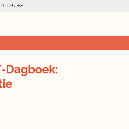
n the EU: €8
T-Dagboek:
tie