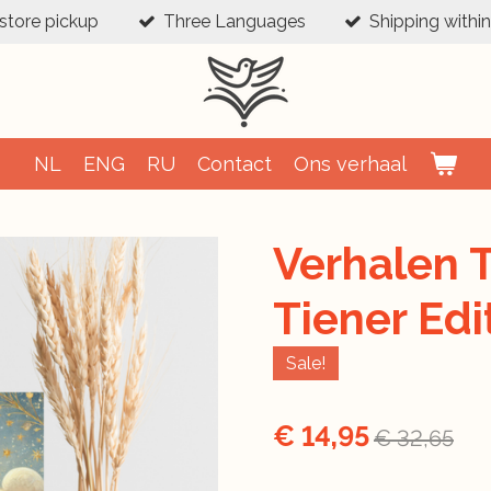
-store pickup
Three Languages
Shipping withi
NL
ENG
RU
Contact
Ons verhaal
Verhalen 
Tiener Edi
Sale!
€ 14,95
€ 32,65