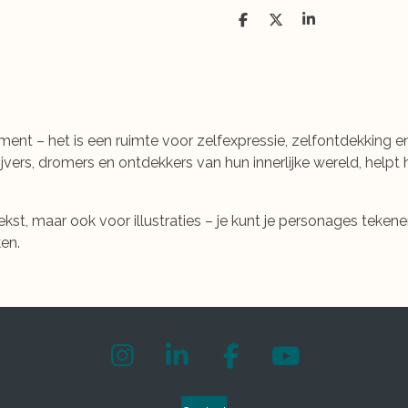
D
D
S
e
e
h
l
e
a
e
l
r
n
e
ument – het is een ruimte voor zelfexpressie, zelfontdekking e
jvers, dromers en ontdekkers van hun innerlijke wereld, helpt h
tekst, maar ook voor illustraties – je kunt je personages tekene
en.
I
L
F
Y
n
i
a
o